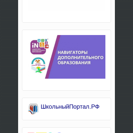
Школьны
йПортал.РФ