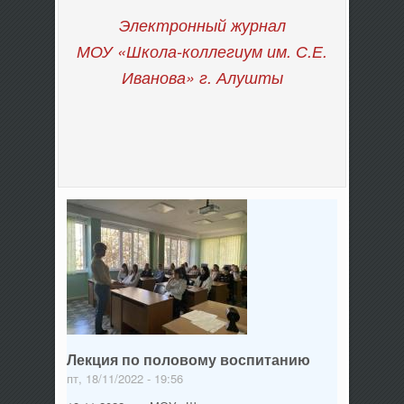
Электронный журнал
МОУ «Школа-коллегиум им. С.Е.
Иванова»
г. Алушты
Лекция по половому воспитанию
пт, 18/11/2022 - 19:56