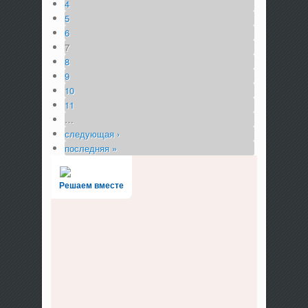
4
5
6
7
8
9
10
11
…
следующая ›
последняя »
Решаем вместе