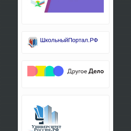
Школьны
йПортал.РФ