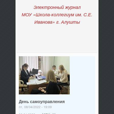
Электронный журнал
МОУ «Школа-коллегиум им. С.Е.
Иванова»
г. Алушты
День самоуправления
пт, 08/04/2022 - 19:09