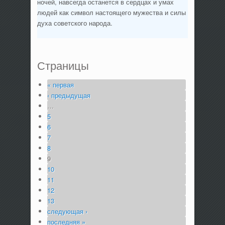
ночей, навсегда останется в сердцах и умах
людей как символ настоящего мужества и силы
духа советского народа.
Страницы
« первая
‹ предыдущая
…
5
6
7
8
9
10
11
12
13
следующая ›
последняя »