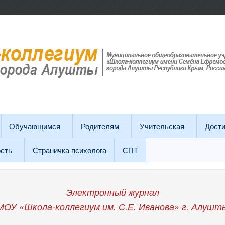
Обучающимся
Родителям
Учительская
Дост
сть
Страничка психолога
СПТ
Электронный журнал
МОУ «Школа-коллегиум им. С.Е. Иванова»
г. Алушт