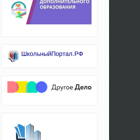
Школьны
йПортал.РФ