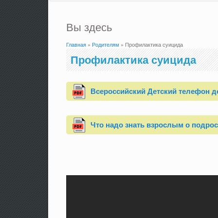
Вы здесь
Главная
»
Родителям
» Профилактика суицида
Профилактика суицида
Всероссийский Детский телефон д
Что надо знать взрослым о подро