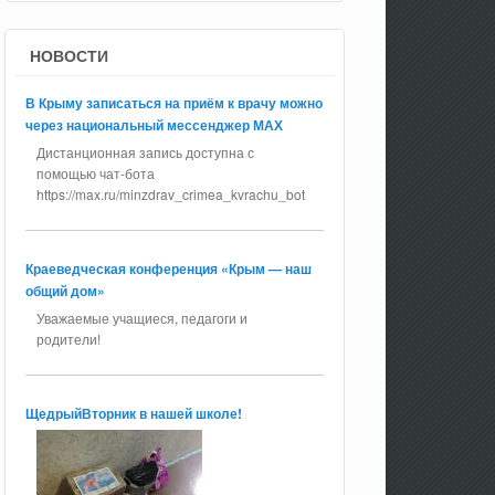
НОВОСТИ
В Крыму записаться на приём к врачу можно
через национальный мессенджер МАХ
Дистанционная запись доступна с
помощью чат-бота
https://max.ru/minzdrav_crimea_kvrachu_bot
Краеведческая конференция «Крым — наш
общий дом»
Уважаемые учащиеся, педагоги и
родители!
ЩедрыйВторник в нашей школе!