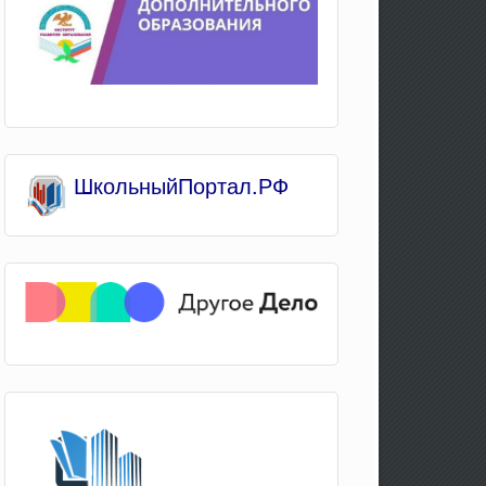
Школьны
йПортал.РФ