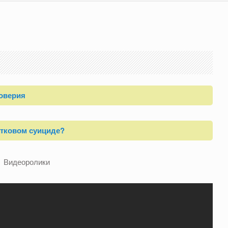
оверия
стковом суициде?
Видеоролики