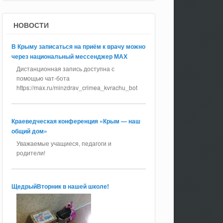
НОВОСТИ
В Крыму записаться на приём к врачу можно
через национальный мессенджер МАХ
Дистанционная запись доступна с
помощью чат-бота
https://max.ru/minzdrav_crimea_kvrachu_bot
Краеведческая конференция «Крым — наш
общий дом»
Уважаемые учащиеся, педагоги и
родители!
ЩедрыйВторник в нашей школе!