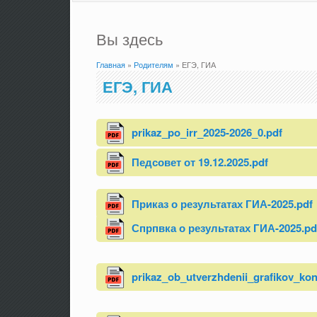
Вы здесь
Главная
»
Родителям
» ЕГЭ, ГИА
ЕГЭ, ГИА
prikaz_po_irr_2025-2026_0.pdf
Педсовет от 19.12.2025.pdf
Приказ о результатах ГИА-2025.pdf
Спрпвка о результатах ГИА-2025.pd
prikaz_ob_utverzhdenii_grafikov_kon