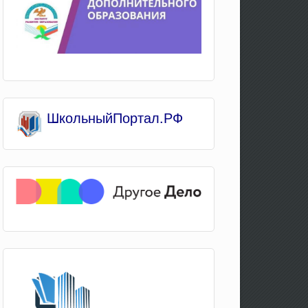
Школьны
йПортал.РФ