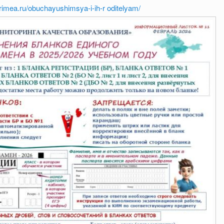
crimea.ru/obuchayushimsya-i-ih-r
oditelyam/