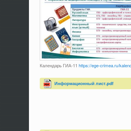
Календарь ГИА-11
https://ege-crimea.ru/kalen
Информационный лист.pdf