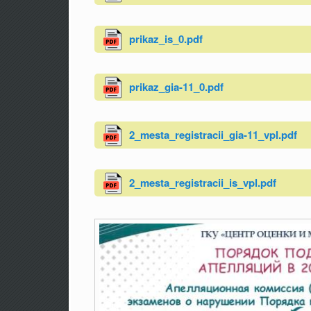
prikaz_is_0.pdf
prikaz_gia-11_0.pdf
2_mesta_registracii_gia-11_vpl.pdf
2_mesta_registracii_is_vpl.pdf