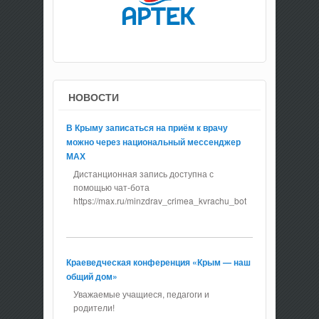
НОВОСТИ
В Крыму записаться на приём к врачу
можно через национальный мессенджер
МАХ
Дистанционная запись доступна с
помощью чат-бота
https://max.ru/minzdrav_crimea_kvrachu_bot
Краеведческая конференция «Крым — наш
общий дом»
Уважаемые учащиеся, педагоги и
родители!