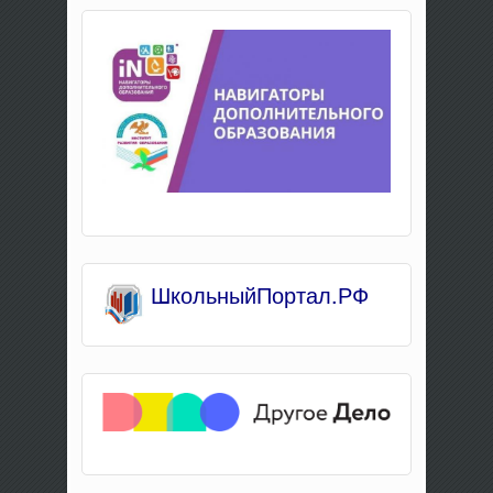
Школьны
йПортал.РФ