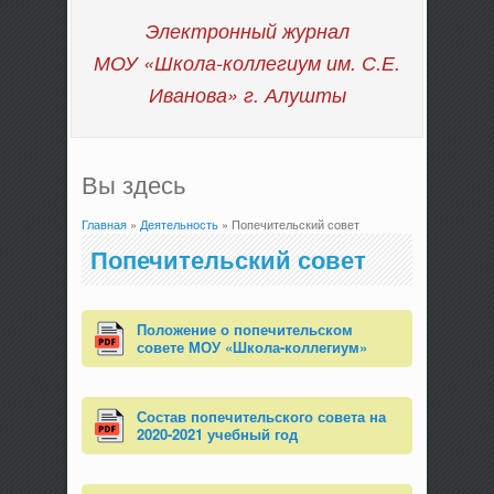
Электронный журнал
МОУ «Школа-коллегиум им. С.Е.
Иванова»
г. Алушты
Вы здесь
Главная
»
Деятельность
» Попечительский совет
Попечительский совет
Положение о попечительском
совете МОУ «Школа-коллегиум»
Состав попечительского совета на
2020-2021 учебный год