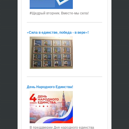
#Щедрый вторник. Вместе-мы сила!
«Сила в единстве, победа - в вере»!
День Народного Единства!
В преддверии Дня народного единства