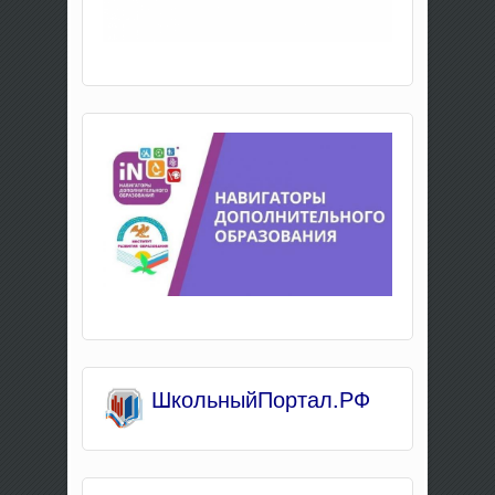
Школьны
йПортал.РФ