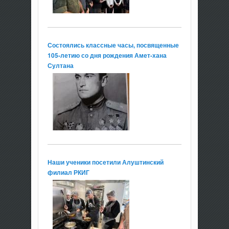
Состоялись классные часы, посвященные
105-летию со дня рождения Амет-хана
Султана
Наши ученики посетили Алуштинский
филиал РКИГ