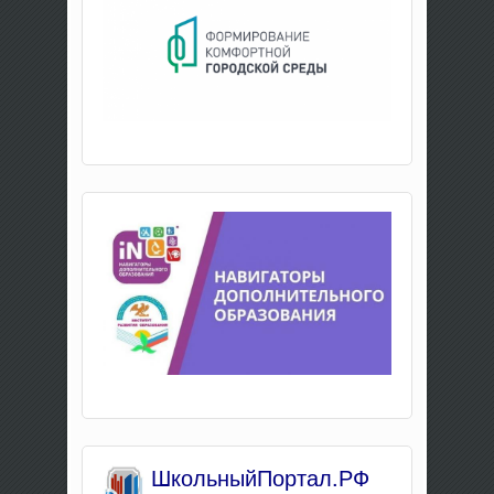
Школьны
йПортал.РФ