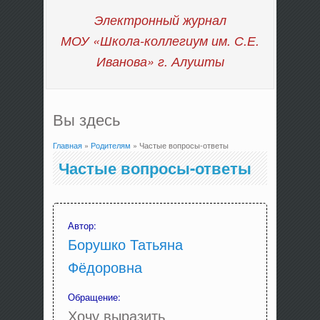
Электронный журнал
МОУ «Школа-коллегиум им. С.Е.
Иванова»
г. Алушты
Вы здесь
Главная
»
Родителям
» Частые вопросы-ответы
Частые вопросы-ответы
Автор:
Борушко Татьяна
Фёдоровна
Обращение:
Хочу выразить