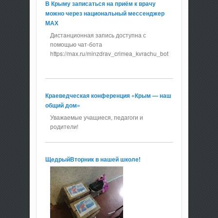
В Крыму записаться на приём к врачу
можно через национальный мессенджер
МАХ
Дистанционная запись доступна с
помощью чат-бота
https://max.ru/minzdrav_crimea_kvrachu_bot
Краеведческая конференция «Крым — наш
общий дом»
Уважаемые учащиеся, педагоги и
родители!
ЩедрыйВторник в нашей школе!