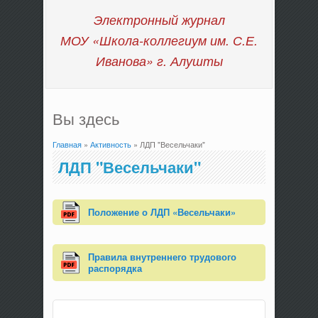
Электронный журнал
МОУ «Школа-коллегиум им. С.Е.
Иванова»
г. Алушты
Вы здесь
Главная
»
Активность
» ЛДП "Весельчаки"
ЛДП "Весельчаки"
Положение о ЛДП «Весельчаки»
Правила внутреннего трудового
распорядка