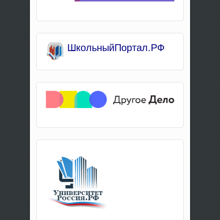
Школьны
йПортал.РФ