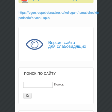
https://cgon.rospotrebnadzor.ru/kollegam/tematicheskie-
podborki/o-vich-i-spid/
Версия сайта
для слабовидящих
ПОИСК ПО САЙТУ
Поиск