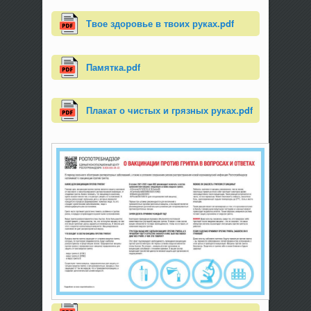
Твое здоровье в твоих руках.pdf
Памятка.pdf
Плакат о чистых и грязных руках.pdf