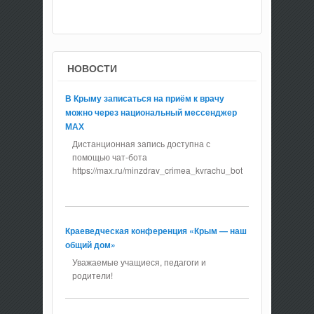
НОВОСТИ
В Крыму записаться на приём к врачу
можно через национальный мессенджер
МАХ
Дистанционная запись доступна с
помощью чат-бота
https://max.ru/minzdrav_crimea_kvrachu_bot
Краеведческая конференция «Крым — наш
общий дом»
Уважаемые учащиеся, педагоги и
родители!