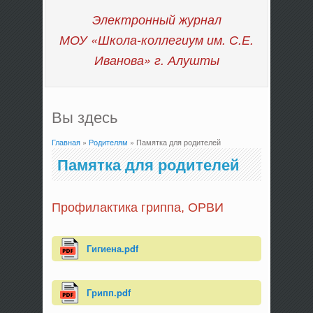
Электронный журнал
МОУ «Школа-коллегиум им. С.Е.
Иванова»
г. Алушты
Вы здесь
Главная
»
Родителям
» Памятка для родителей
Памятка для родителей
Профилактика гриппа, ОРВИ
Гигиена.pdf
Грипп.pdf