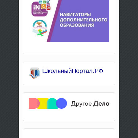
Школьны
йПортал.РФ