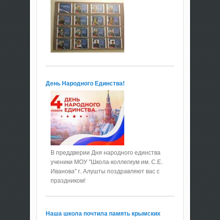
День Народного Единства!
В преддверии Дня народного единства
ученики МОУ "Школа-коллегиум им. С.Е.
Иванова" г. Алушты поздравляют вас с
праздником!
Наша школа почтила память крымских