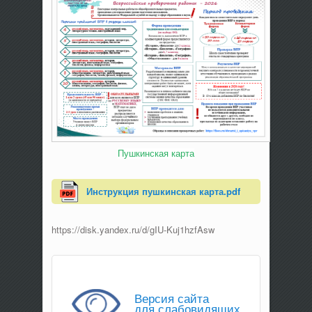
Пушкинская карта
Инструкция пушкинская карта.pdf
https://disk.yandex.ru/d/gIU-Kuj1hzfAsw
Версия сайта
для слабовидящих