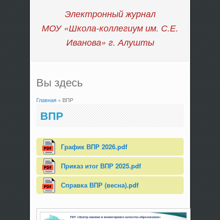
Электронный журнал
МОУ «Школа-коллегиум им. С.Е.
Иванова»
г. Алушты
Вы здесь
Главная
» ВПР
ВПР
График ВПР 2026.pdf
Приказ итог ВПР 2025.pdf
Справка ВПР (весна).pdf