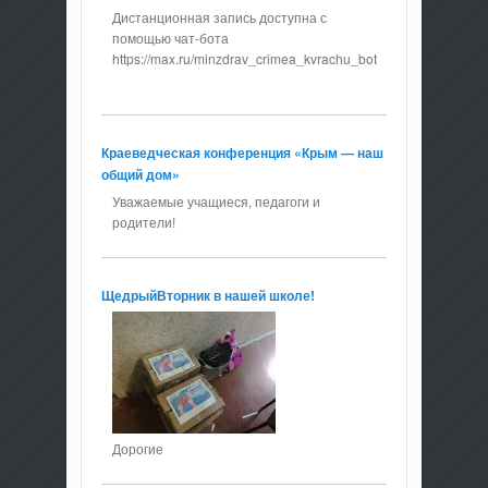
Дистанционная запись доступна с
помощью чат-бота
https://max.ru/minzdrav_crimea_kvrachu_bot
Краеведческая конференция «Крым — наш
общий дом»
Уважаемые учащиеся, педагоги и
родители!
ЩедрыйВторник в нашей школе!
Дорогие