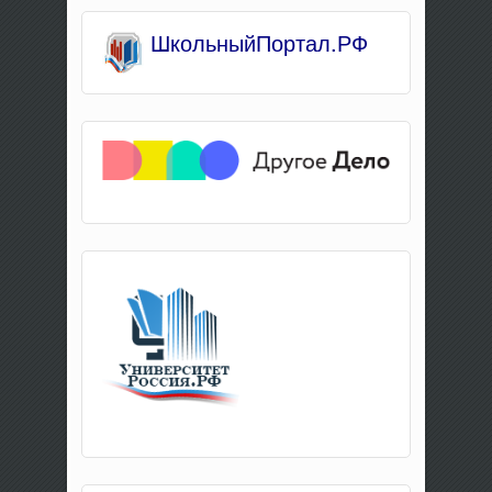
Школьны
йПортал.РФ