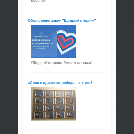
Дорогие
Объявление акции "Щедрый вторник"
#Щедрый вторник. Вместе-мы сила!
«Сила в единстве, победа - в вере»!