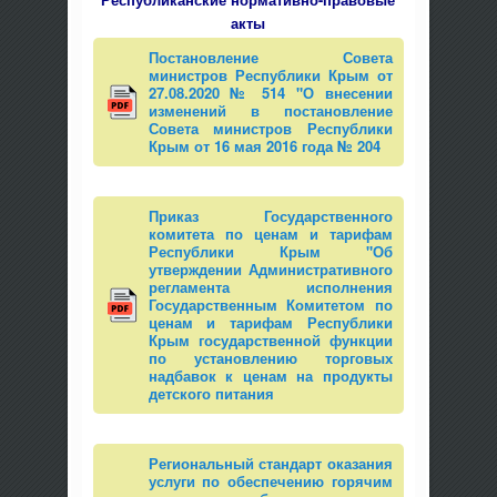
акты
Постановление Совета
министров Республики Крым от
27.08.2020 № 514 "О внесении
изменений в постановление
Совета министров Республики
Крым от 16 мая 2016 года № 204
Приказ Государственного
комитета по ценам и тарифам
Республики Крым "Об
утверждении Административного
регламента исполнения
Государственным Комитетом по
ценам и тарифам Республики
Крым государственной функции
по установлению торговых
надбавок к ценам на продукты
детского питания
Региональный стандарт оказания
услуги по обеспечению горячим