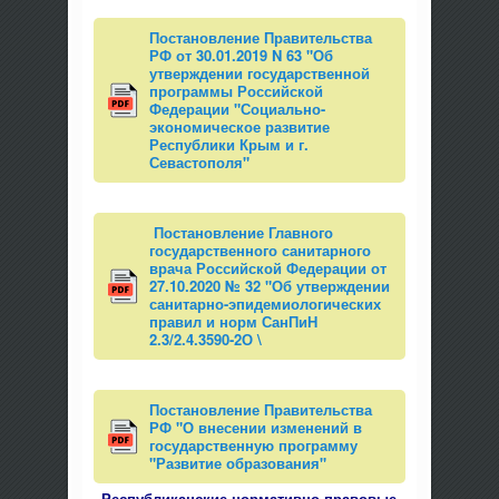
Постановление Правительства
РФ от 30.01.2019 N 63 "Об
утверждении государственной
программы Российской
Федерации "Социально-
экономическое развитие
Республики Крым и г.
Севастополя"
Постановление Главного
государственного санитарного
врача Российской Федерации от
27.10.2020 № 32 "Об утверждении
санитарно-эпидемиологических
правил и норм СанПиН
2.3/2.4.3590-2О \
Постановление Правительства
РФ "О внесении изменений в
государственную программу
"Развитие образования"
Республиканские нормативно-правовые