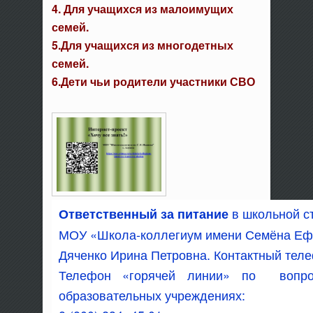
4. Для учащихся из малоимущих
семей.
5.Для учащихся из многодетных
семей.
6.Дети чьи родители участники СВО
в школьной с
​Ответственный за питание
МОУ «Школа-коллегиум имени Семёна Еф
Дяченко Ирина Петровна. Контактный тел
Телефон «горячей линии» по вопрос
образовательных учреждениях: