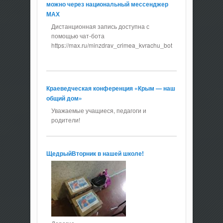
можно через национальный мессенджер
МАХ
Дистанционная запись доступна с
помощью чат-бота
https://max.ru/minzdrav_crimea_kvrachu_bot
Краеведческая конференция «Крым — наш
общий дом»
Уважаемые учащиеся, педагоги и
родители!
ЩедрыйВторник в нашей школе!