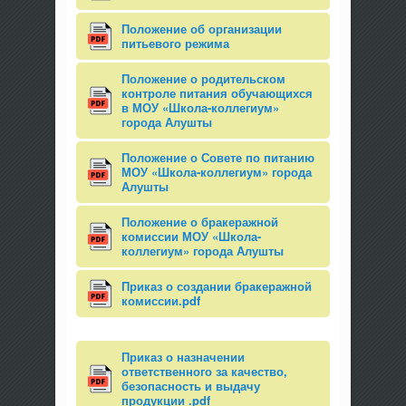
Положение об организации
питьевого режима
Положение о родительском
контроле питания обучающихся
в МОУ «Школа-коллегиум»
города Алушты
Положение о Совете по питанию
МОУ «Школа-коллегиум» города
Алушты
Положение о бракеражной
комиссии МОУ «Школа-
коллегиум» города Алушты
Приказ о создании бракеражной
комиссии.pdf
Приказ о назначении
ответственного за качество,
безопасность и выдачу
продукции .pdf