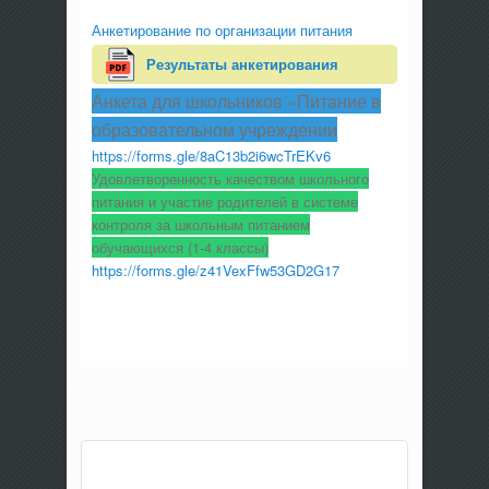
Анкетирование по организации питания
Результаты анкетирования
Анкета для школьников «Питание в
образовательном учреждении
https://forms.gle/8aC13b2i6wcTrEKv6
Удовлетворенность качеством школьного
питания и участие родителей в системе
контроля за школьным питанием
обучающихся (1-4 классы)
https://forms.gle/z41VexFfw53GD2G17