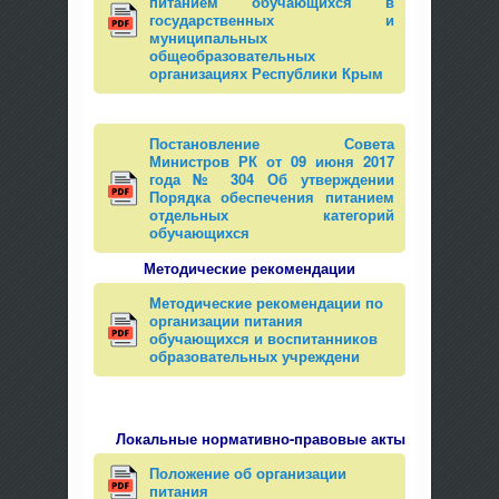
питанием обучающихся в
государственных и
муниципальных
общеобразовательных
организациях Республики Крым
Постановление Совета
Министров РК от 09 июня 2017
года № 304 Об утверждении
Порядка обеспечения питанием
отдельных категорий
обучающихся
Методические рекомендации
Методические рекомендации по
организации питания
обучающихся и воспитанников
образовательных учреждени
Локальные нормативно-правовые акты
Положение об организации
питания