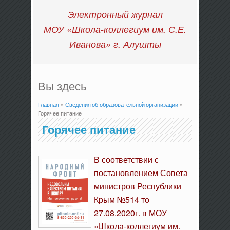
Электронный журнал
МОУ «Школа-коллегиум им. С.Е.
Иванова»
г. Алушты
Вы здесь
Главная
»
Сведения об образовательной организации
»
Горячее питание
Горячее питание
В соответствии с
постановлением Совета
министров Республики
Крым №514 то
27.08.2020г. в МОУ
«Школа-коллегиум им.