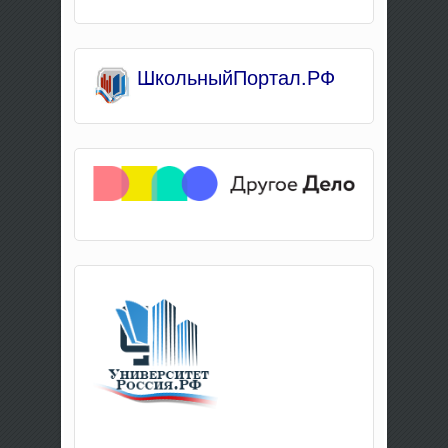
Школьны
йПортал.РФ