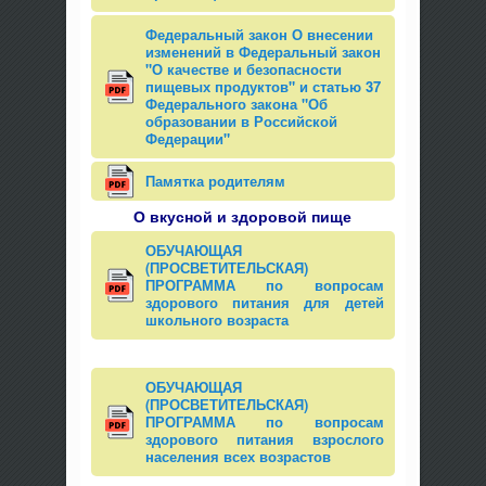
Федеральный закон О внесении
изменений в Федеральный закон
"О качестве и безопасности
пищевых продуктов" и статью 37
Федерального закона "Об
образовании в Российской
Федерации"
Памятка родителям
О вкусной и здоровой пище
ОБУЧАЮЩАЯ
(ПРОСВЕТИТЕЛЬСКАЯ)
ПРОГРАММА по вопросам
здорового питания для детей
школьного возраста
ОБУЧАЮЩАЯ
(ПРОСВЕТИТЕЛЬСКАЯ)
ПРОГРАММА по вопросам
здорового питания взрослого
населения всех возрастов